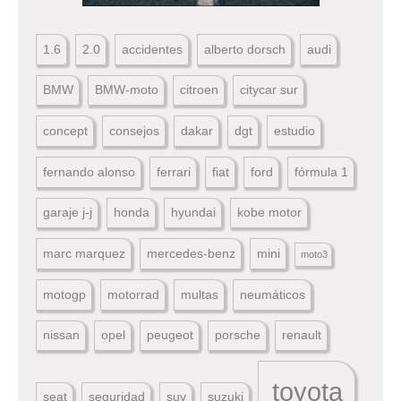
1.6
2.0
accidentes
alberto dorsch
audi
BMW
BMW-moto
citroen
citycar sur
concept
consejos
dakar
dgt
estudio
fernando alonso
ferrari
fiat
ford
fórmula 1
garaje j-j
honda
hyundai
kobe motor
marc marquez
mercedes-benz
mini
moto3
motogp
motorrad
multas
neumáticos
nissan
opel
peugeot
porsche
renault
toyota
seat
seguridad
suv
suzuki