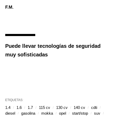
F.M.
Puede llevar tecnologías de seguridad
muy sofisticadas
ETIQUETAS:
1.4
1.6
1.7
115 cv
130 cv
140 cv
cdti
diesel
gasolina
mokka
opel
start/stop
suv