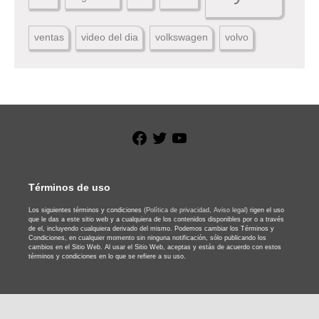
ventas
video del dia
volkswagen
volvo
Facebook
Twitter
YouTube
Términos de uso
Los siguientes términos y condiciones
(Política de privacidad,
Aviso legal)
rigen el uso
que le das a este sitio web y a cualquiera de los contenidos disponibles por o a través
de el, incluyendo cualquiera derivado del mismo. Podemos cambiar los Términos y
Condiciones, en cualquier momento sin ninguna notificación, sólo publicando los
cambios en el Sitio Web. Al usar el Sitio Web, aceptas y estás de acuerdo con estos
términos y condiciones en lo que se refiere a su uso.