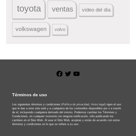
toyota
ventas
video del dia
volkswagen
volvo
Facebook
Twitter
YouTube
Términos de uso
Los siguientes términos y condiciones
(Política de privacidad,
Aviso legal)
rigen el uso
que le das a este sitio web y a cualquiera de los contenidos disponibles por o a través
de el, incluyendo cualquiera derivado del mismo. Podemos cambiar los Términos y
Condiciones, en cualquier momento sin ninguna notificación, sólo publicando los
cambios en el Sitio Web. Al usar el Sitio Web, aceptas y estás de acuerdo con estos
términos y condiciones en lo que se refiere a su uso.