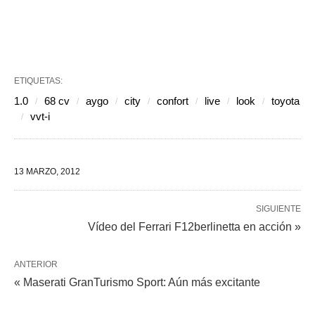
ETIQUETAS:
1.0
68 cv
aygo
city
confort
live
look
toyota
vvt-i
13 MARZO, 2012
SIGUIENTE
Vídeo del Ferrari F12berlinetta en acción »
ANTERIOR
« Maserati GranTurismo Sport: Aún más excitante