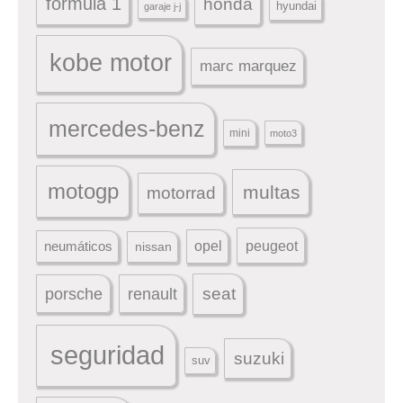
fórmula 1
honda
hyundai
garaje j-j
kobe motor
marc marquez
mercedes-benz
mini
moto3
motogp
multas
motorrad
peugeot
neumáticos
opel
nissan
seat
porsche
renault
seguridad
suzuki
suv