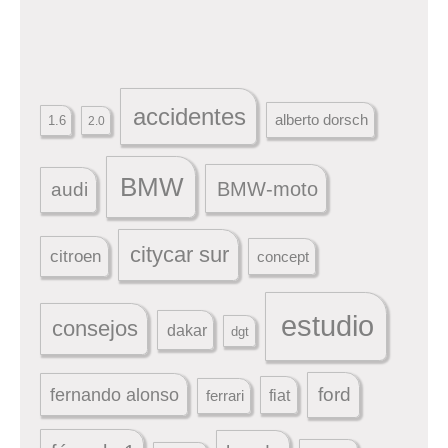
accidentes
alberto dorsch
1.6
2.0
BMW
BMW-moto
audi
citycar sur
citroen
concept
estudio
consejos
dakar
dgt
ford
fernando alonso
ferrari
fiat