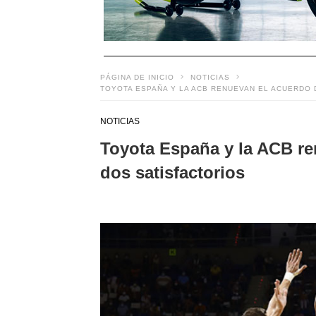
PÁGINA DE INICIO
NOTICIAS
TOYOTA ESPAÑA Y LA ACB RENUEVAN EL ACUERDO 
NOTICIAS
Toyota España y la ACB re
dos satisfactorios