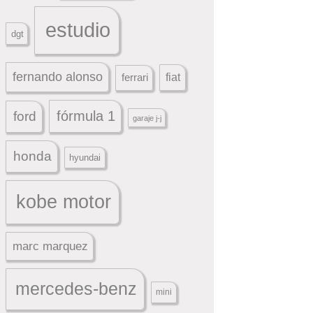
estudio
dgt
fernando alonso
ferrari
fiat
fórmula 1
ford
garaje j-j
honda
hyundai
kobe motor
marc marquez
mercedes-benz
mini