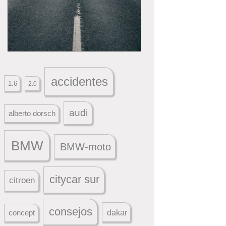
accidentes
1.6
2.0
audi
alberto dorsch
BMW
BMW-moto
citycar sur
citroen
consejos
dakar
concept