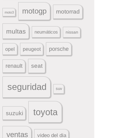
motogp
motorrad
moto3
multas
neumáticos
nissan
porsche
peugeot
opel
seat
renault
seguridad
suv
toyota
suzuki
ventas
video del dia