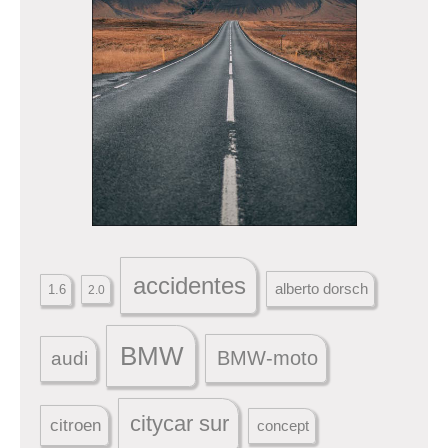
accidentes
alberto dorsch
1.6
2.0
BMW
BMW-moto
audi
citycar sur
citroen
concept