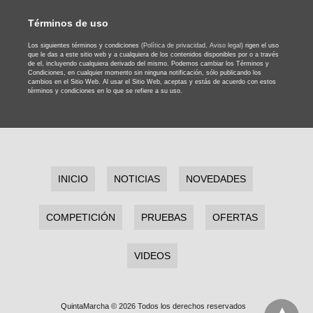
Términos de uso
Los siguientes términos y condiciones
(Política de privacidad,
Aviso legal)
rigen el uso
que le das a este sitio web y a cualquiera de los contenidos disponibles por o a través
de el, incluyendo cualquiera derivado del mismo. Podemos cambiar los Términos y
Condiciones, en cualquier momento sin ninguna notificación, sólo publicando los
cambios en el Sitio Web. Al usar el Sitio Web, aceptas y estás de acuerdo con estos
términos y condiciones en lo que se refiere a su uso.
INICIO
NOTICIAS
NOVEDADES
COMPETICIÓN
PRUEBAS
OFERTAS
VIDEOS
QuintaMarcha © 2026 Todos los derechos reservados