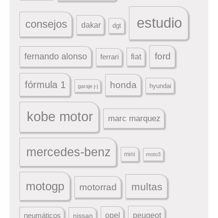
estudio
consejos
dakar
dgt
ford
fernando alonso
ferrari
fiat
fórmula 1
honda
hyundai
garaje j-j
kobe motor
marc marquez
mercedes-benz
mini
moto3
motogp
multas
motorrad
peugeot
neumáticos
opel
nissan