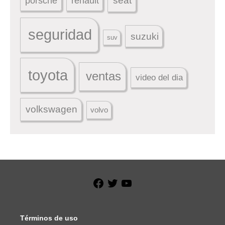
seat
porsche
renault
seguridad
suzuki
suv
toyota
ventas
video del dia
volkswagen
volvo
Facebook
Twitter
YouTube
Términos de uso