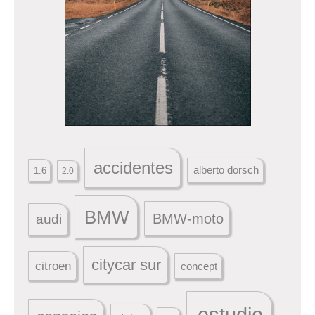
accidentes
alberto dorsch
1.6
2.0
BMW
BMW-moto
audi
citycar sur
citroen
concept
estudio