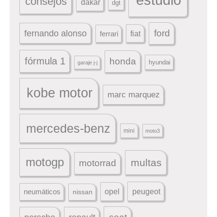
consejos
dakar
dgt
ford
fernando alonso
ferrari
fiat
fórmula 1
honda
hyundai
garaje j-j
kobe motor
marc marquez
mercedes-benz
mini
moto3
motogp
multas
motorrad
peugeot
neumáticos
opel
nissan