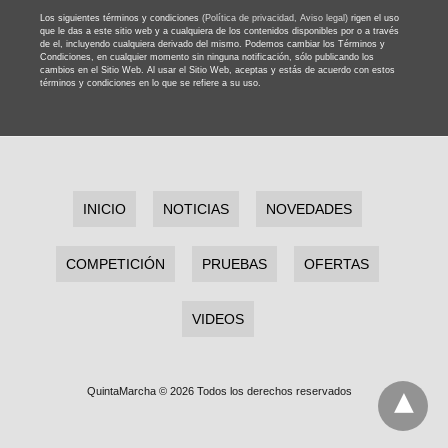
Los siguientes términos y condiciones
(Política de privacidad,
Aviso legal)
rigen el uso
que le das a este sitio web y a cualquiera de los contenidos disponibles por o a través
de el, incluyendo cualquiera derivado del mismo. Podemos cambiar los Términos y
Condiciones, en cualquier momento sin ninguna notificación, sólo publicando los
cambios en el Sitio Web. Al usar el Sitio Web, aceptas y estás de acuerdo con estos
términos y condiciones en lo que se refiere a su uso.
INICIO
NOTICIAS
NOVEDADES
COMPETICIÓN
PRUEBAS
OFERTAS
VIDEOS
QuintaMarcha © 2026 Todos los derechos reservados