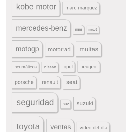
kobe motor
marc marquez
mercedes-benz
mini
moto3
motogp
multas
motorrad
peugeot
neumáticos
opel
nissan
seat
porsche
renault
seguridad
suzuki
suv
toyota
ventas
video del dia