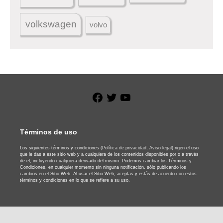
volkswagen
volvo
Facebook
Twitter
YouTube
Términos de uso
Los siguientes términos y condiciones
(Política de privacidad,
Aviso legal)
rigen el uso
que le das a este sitio web y a cualquiera de los contenidos disponibles por o a través
de el, incluyendo cualquiera derivado del mismo. Podemos cambiar los Términos y
Condiciones, en cualquier momento sin ninguna notificación, sólo publicando los
cambios en el Sitio Web. Al usar el Sitio Web, aceptas y estás de acuerdo con estos
términos y condiciones en lo que se refiere a su uso.