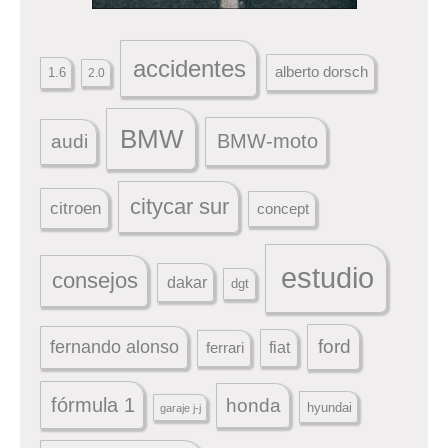
accidentes
alberto dorsch
1.6
2.0
BMW
BMW-moto
audi
citycar sur
citroen
concept
estudio
consejos
dakar
dgt
ford
fernando alonso
ferrari
fiat
fórmula 1
honda
hyundai
garaje j-j