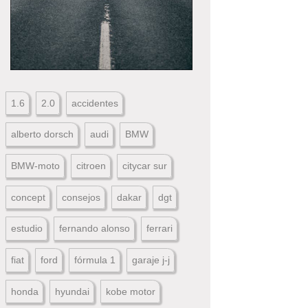
1.6
2.0
accidentes
alberto dorsch
audi
BMW
BMW-moto
citroen
citycar sur
concept
consejos
dakar
dgt
estudio
fernando alonso
ferrari
fiat
ford
fórmula 1
garaje j-j
honda
hyundai
kobe motor