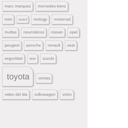
marc marquez
mercedes-benz
mini
motogp
motorrad
moto3
multas
neumáticos
nissan
opel
peugeot
porsche
renault
seat
seguridad
suv
suzuki
toyota
ventas
video del dia
volkswagen
volvo