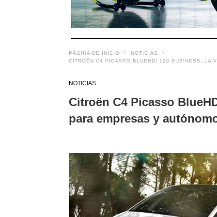
PÁGINA DE INICIO
NOTICIAS
CITROËN C4 PICASSO BLUEHDI 120 BUSINESS, LA
NOTICIAS
Citroën C4 Picasso BlueHDi
para empresas y autónom