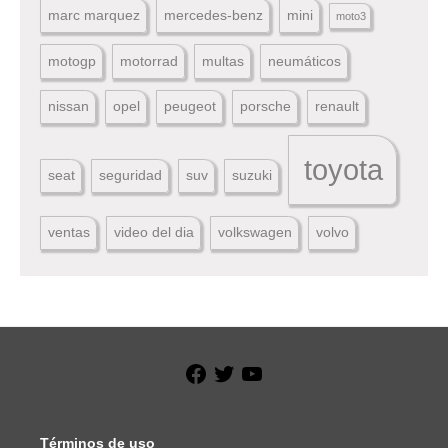
marc marquez
mercedes-benz
mini
moto3
motogp
motorrad
multas
neumáticos
nissan
opel
peugeot
porsche
renault
toyota
seat
seguridad
suv
suzuki
ventas
video del dia
volkswagen
volvo
Facebook
Twitter
YouTube
Términos de uso