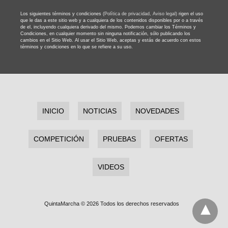
Los siguientes términos y condiciones
(Política de privacidad,
Aviso legal)
rigen el uso
que le das a este sitio web y a cualquiera de los contenidos disponibles por o a través
de el, incluyendo cualquiera derivado del mismo. Podemos cambiar los Términos y
Condiciones, en cualquier momento sin ninguna notificación, sólo publicando los
cambios en el Sitio Web. Al usar el Sitio Web, aceptas y estás de acuerdo con estos
términos y condiciones en lo que se refiere a su uso.
INICIO
NOTICIAS
NOVEDADES
COMPETICIÓN
PRUEBAS
OFERTAS
VIDEOS
QuintaMarcha © 2026 Todos los derechos reservados