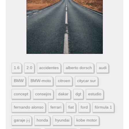
1.6
2.0
accidentes
alberto dorsch
audi
BMW
BMW-moto
citroen
citycar sur
concept
consejos
dakar
dgt
estudio
fernando alonso
ferrari
fiat
ford
fórmula 1
garaje j-j
honda
hyundai
kobe motor