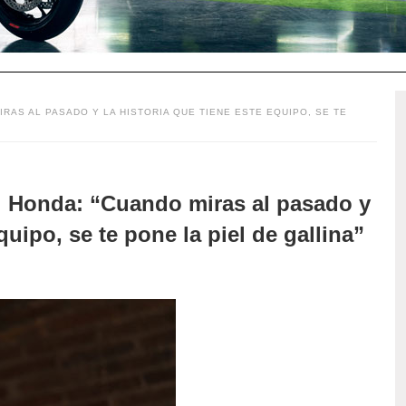
IRAS AL PASADO Y LA HISTORIA QUE TIENE ESTE EQUIPO, SE TE
ol Honda: “Cuando miras al pasado y
quipo, se te pone la piel de gallina”