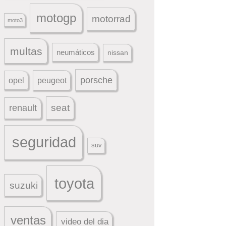
motogp
motorrad
moto3
multas
neumáticos
nissan
porsche
peugeot
opel
seat
renault
seguridad
suv
toyota
suzuki
ventas
video del dia