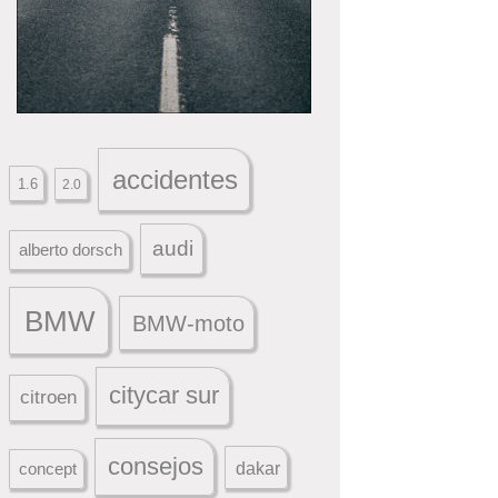
accidentes
1.6
2.0
audi
alberto dorsch
BMW
BMW-moto
citycar sur
citroen
consejos
dakar
concept