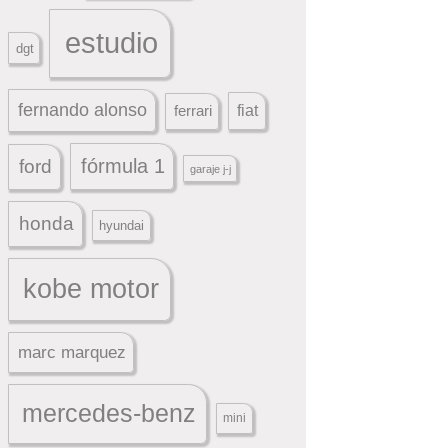
estudio
dgt
fernando alonso
ferrari
fiat
fórmula 1
ford
garaje j-j
honda
hyundai
kobe motor
marc marquez
mercedes-benz
mini