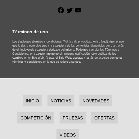
Facebook
Twitter
YouTube
Términos de uso
Los siguientes términos y condiciones
(Política de privacidad,
Aviso legal)
rigen el uso
que le das a este sitio web y a cualquiera de los contenidos disponibles por o a través
de el, incluyendo cualquiera derivado del mismo. Podemos cambiar los Términos y
Condiciones, en cualquier momento sin ninguna notificación, sólo publicando los
cambios en el Sitio Web. Al usar el Sitio Web, aceptas y estás de acuerdo con estos
términos y condiciones en lo que se refiere a su uso.
INICIO
NOTICIAS
NOVEDADES
COMPETICIÓN
PRUEBAS
OFERTAS
VIDEOS