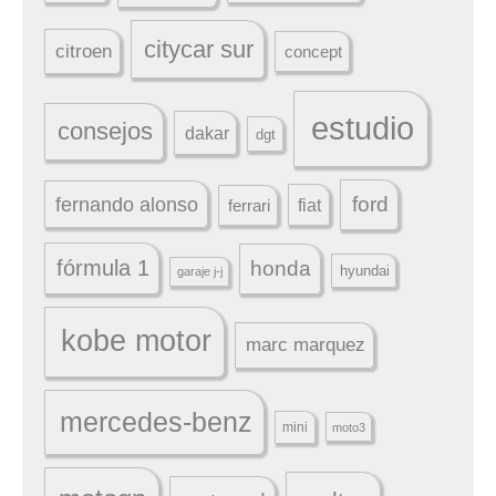
citycar sur
citroen
concept
estudio
consejos
dakar
dgt
ford
fernando alonso
ferrari
fiat
fórmula 1
honda
hyundai
garaje j-j
kobe motor
marc marquez
mercedes-benz
mini
moto3