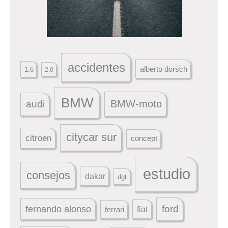
accidentes
alberto dorsch
1.6
2.0
BMW
BMW-moto
audi
citycar sur
citroen
concept
estudio
consejos
dakar
dgt
ford
fernando alonso
ferrari
fiat