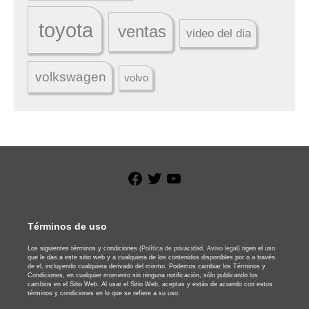
toyota
ventas
video del dia
volkswagen
volvo
Facebook
Twitter
YouTube
Términos de uso
Los siguientes términos y condiciones
(Política de privacidad,
Aviso legal)
rigen el uso
que le das a este sitio web y a cualquiera de los contenidos disponibles por o a través
de el, incluyendo cualquiera derivado del mismo. Podemos cambiar los Términos y
Condiciones, en cualquier momento sin ninguna notificación, sólo publicando los
cambios en el Sitio Web. Al usar el Sitio Web, aceptas y estás de acuerdo con estos
términos y condiciones en lo que se refiere a su uso.