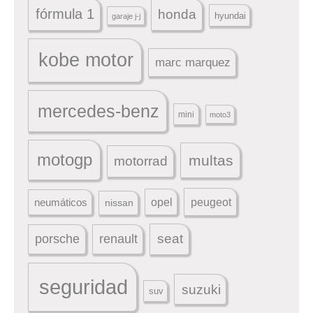
fórmula 1
honda
hyundai
garaje j-j
kobe motor
marc marquez
mercedes-benz
mini
moto3
motogp
multas
motorrad
peugeot
neumáticos
opel
nissan
seat
porsche
renault
seguridad
suzuki
suv