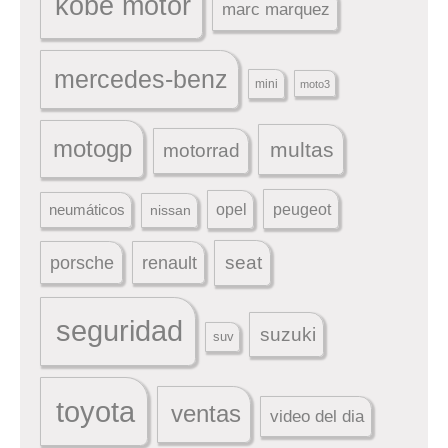
kobe motor
marc marquez
mercedes-benz
mini
moto3
motogp
multas
motorrad
peugeot
neumáticos
opel
nissan
seat
porsche
renault
seguridad
suzuki
suv
toyota
ventas
video del dia