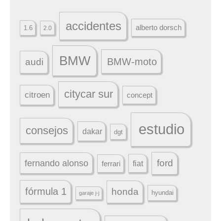
accidentes
alberto dorsch
1.6
2.0
BMW
BMW-moto
audi
citycar sur
citroen
concept
estudio
consejos
dakar
dgt
ford
fernando alonso
ferrari
fiat
fórmula 1
honda
hyundai
garaje j-j