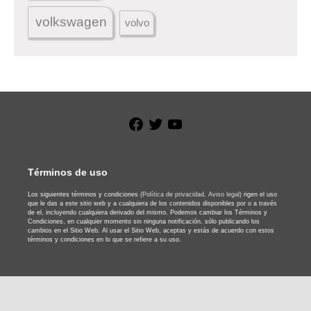
volkswagen
volvo
Facebook
Twitter
YouTube
Términos de uso
Los siguientes términos y condiciones
(Política de privacidad,
Aviso legal)
rigen el uso
que le das a este sitio web y a cualquiera de los contenidos disponibles por o a través
de el, incluyendo cualquiera derivado del mismo. Podemos cambiar los Términos y
Condiciones, en cualquier momento sin ninguna notificación, sólo publicando los
cambios en el Sitio Web. Al usar el Sitio Web, aceptas y estás de acuerdo con estos
términos y condiciones en lo que se refiere a su uso.