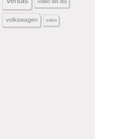
ventas
video del dia
volkswagen
volvo