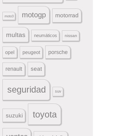
motogp
motorrad
moto3
multas
neumáticos
nissan
porsche
peugeot
opel
seat
renault
seguridad
suv
toyota
suzuki