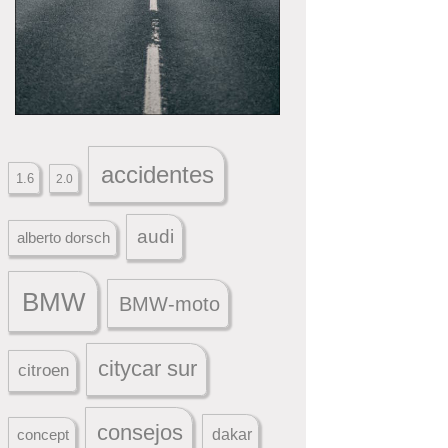
accidentes
1.6
2.0
audi
alberto dorsch
BMW
BMW-moto
citycar sur
citroen
consejos
dakar
concept