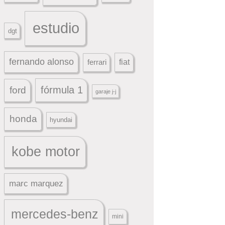
estudio
dgt
fernando alonso
ferrari
fiat
fórmula 1
ford
garaje j-j
honda
hyundai
kobe motor
marc marquez
mercedes-benz
mini