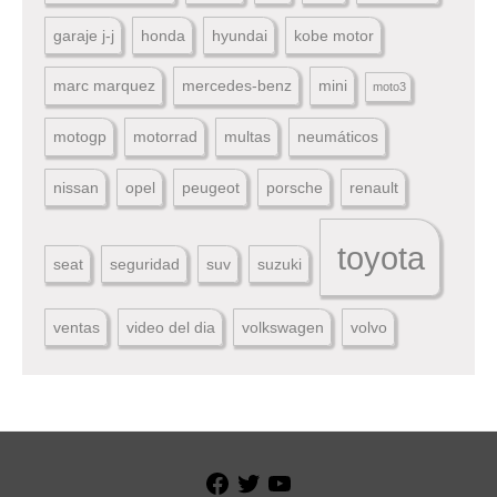
garaje j-j
honda
hyundai
kobe motor
marc marquez
mercedes-benz
mini
moto3
motogp
motorrad
multas
neumáticos
nissan
opel
peugeot
porsche
renault
toyota
seat
seguridad
suv
suzuki
ventas
video del dia
volkswagen
volvo
Facebook
Twitter
YouTube