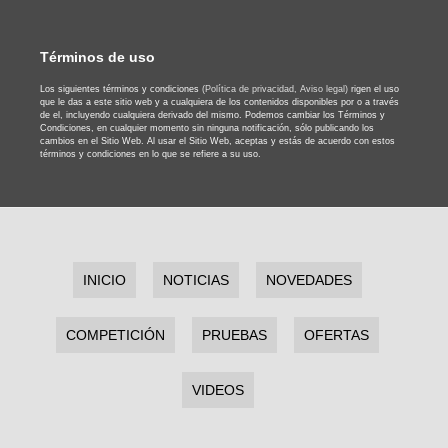
Términos de uso
Los siguientes términos y condiciones
(Política de privacidad,
Aviso legal)
rigen el uso
que le das a este sitio web y a cualquiera de los contenidos disponibles por o a través
de el, incluyendo cualquiera derivado del mismo. Podemos cambiar los Términos y
Condiciones, en cualquier momento sin ninguna notificación, sólo publicando los
cambios en el Sitio Web. Al usar el Sitio Web, aceptas y estás de acuerdo con estos
términos y condiciones en lo que se refiere a su uso.
INICIO
NOTICIAS
NOVEDADES
COMPETICIÓN
PRUEBAS
OFERTAS
VIDEOS