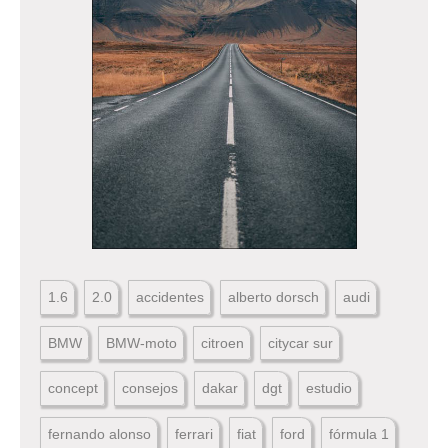
1.6
2.0
accidentes
alberto dorsch
audi
BMW
BMW-moto
citroen
citycar sur
concept
consejos
dakar
dgt
estudio
fernando alonso
ferrari
fiat
ford
fórmula 1