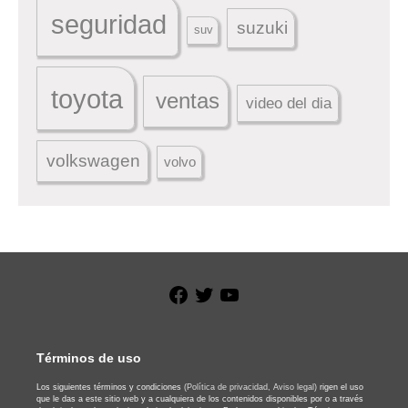
seguridad
suzuki
suv
toyota
ventas
video del dia
volkswagen
volvo
Facebook
Twitter
YouTube
Términos de uso
Los siguientes términos y condiciones
(Política de privacidad,
Aviso legal)
rigen el uso
que le das a este sitio web y a cualquiera de los contenidos disponibles por o a través