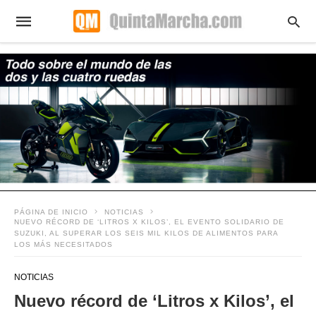
PÁGINA DE INICIO
NOTICIAS
NUEVO RÉCORD DE ‘LITROS X KILOS’, EL EVENTO SOLIDARIO DE
SUZUKI, AL SUPERAR LOS SEIS MIL KILOS DE ALIMENTOS PARA
LOS MÁS NECESITADOS
NOTICIAS
Nuevo récord de ‘Litros x Kilos’, el