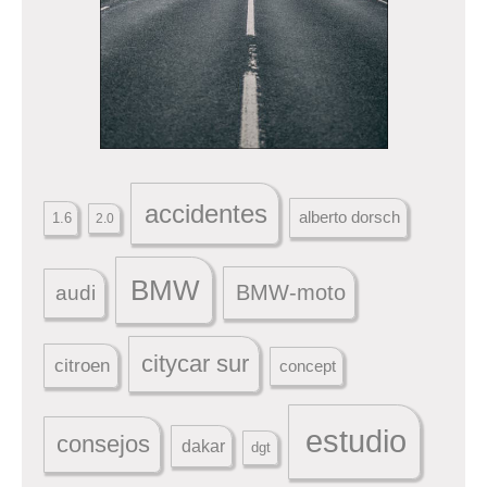
accidentes
alberto dorsch
1.6
2.0
BMW
BMW-moto
audi
citycar sur
citroen
concept
estudio
consejos
dakar
dgt