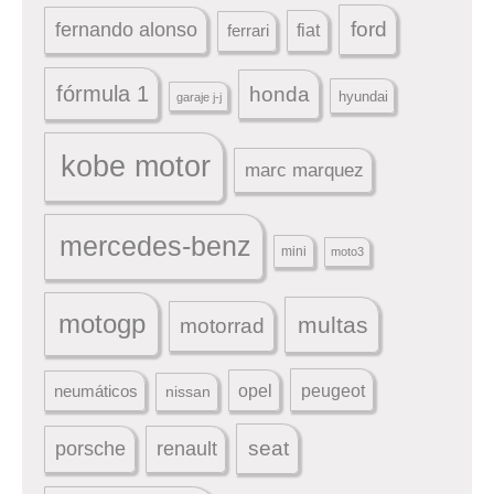
ford
fernando alonso
ferrari
fiat
fórmula 1
honda
hyundai
garaje j-j
kobe motor
marc marquez
mercedes-benz
mini
moto3
motogp
multas
motorrad
peugeot
neumáticos
opel
nissan
seat
porsche
renault