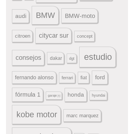
BMW
BMW-moto
audi
citycar sur
citroen
concept
estudio
consejos
dakar
dgt
ford
fernando alonso
ferrari
fiat
fórmula 1
honda
hyundai
garaje j-j
kobe motor
marc marquez