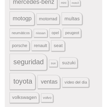
mercedes-benz
mini
moto3
motogp
multas
motorrad
peugeot
neumáticos
opel
nissan
seat
porsche
renault
seguridad
suzuki
suv
toyota
ventas
video del dia
volkswagen
volvo