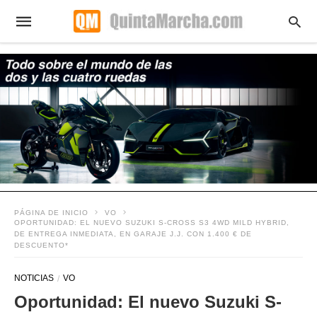
PÁGINA DE INICIO
VO
OPORTUNIDAD: EL NUEVO SUZUKI S-CROSS S3 4WD MILD HYBRID,
DE ENTREGA INMEDIATA, EN GARAJE J.J. CON 1.400 € DE
DESCUENTO*
NOTICIAS
VO
Oportunidad: El nuevo Suzuki S-