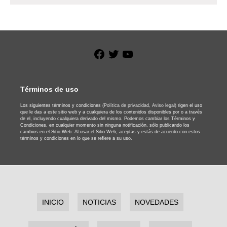
Facebook
Twitter
YouTube
Términos de uso
Los siguientes términos y condiciones
(Política de privacidad,
Aviso legal)
rigen el uso
que le das a este sitio web y a cualquiera de los contenidos disponibles por o a través
de el, incluyendo cualquiera derivado del mismo. Podemos cambiar los Términos y
Condiciones, en cualquier momento sin ninguna notificación, sólo publicando los
cambios en el Sitio Web. Al usar el Sitio Web, aceptas y estás de acuerdo con estos
términos y condiciones en lo que se refiere a su uso.
INICIO
NOTICIAS
NOVEDADES