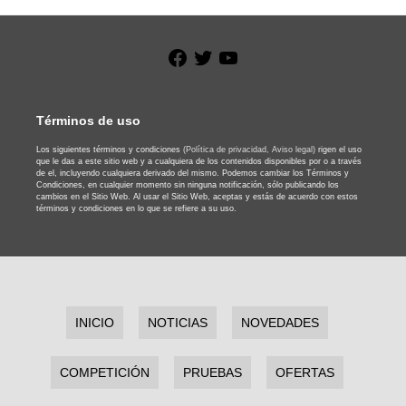
Facebook
Twitter
YouTube
Términos de uso
Los siguientes términos y condiciones
(Política de privacidad,
Aviso legal)
rigen el uso
que le das a este sitio web y a cualquiera de los contenidos disponibles por o a través
de el, incluyendo cualquiera derivado del mismo. Podemos cambiar los Términos y
Condiciones, en cualquier momento sin ninguna notificación, sólo publicando los
cambios en el Sitio Web. Al usar el Sitio Web, aceptas y estás de acuerdo con estos
términos y condiciones en lo que se refiere a su uso.
INICIO
NOTICIAS
NOVEDADES
COMPETICIÓN
PRUEBAS
OFERTAS