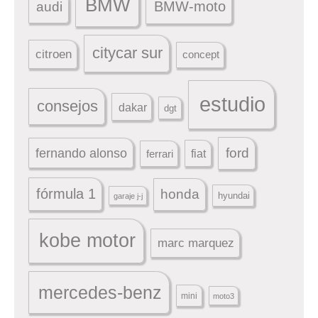
BMW
BMW-moto
audi
citycar sur
citroen
concept
estudio
consejos
dakar
dgt
ford
fernando alonso
ferrari
fiat
fórmula 1
honda
hyundai
garaje j-j
kobe motor
marc marquez
mercedes-benz
mini
moto3