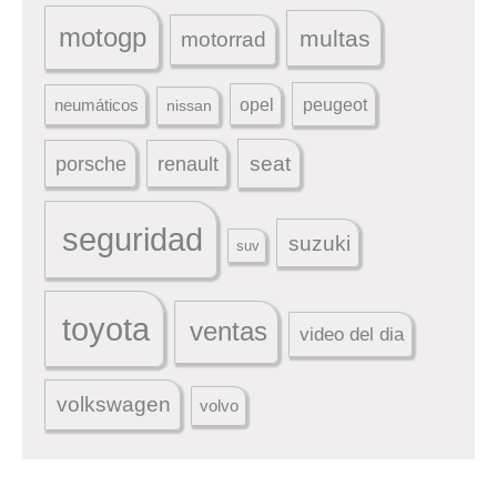
motogp
multas
motorrad
peugeot
neumáticos
opel
nissan
seat
porsche
renault
seguridad
suzuki
suv
toyota
ventas
video del dia
volkswagen
volvo