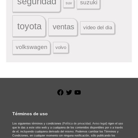
seguridad
suzuki
suv
toyota
ventas
video del dia
volkswagen
volvo
Facebook
Twitter
YouTube
Términos de uso
Los siguientes términos y condiciones
(Política de privacidad,
Aviso legal)
rigen el uso
que le das a este sitio web y a cualquiera de los contenidos disponibles por o a través
de el, incluyendo cualquiera derivado del mismo. Podemos cambiar los Términos y
Condiciones, en cualquier momento sin ninguna notificación, sólo publicando los