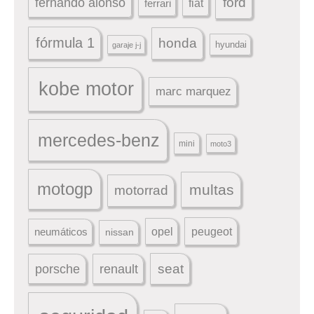
ford
fernando alonso
ferrari
fiat
fórmula 1
honda
hyundai
garaje j-j
kobe motor
marc marquez
mercedes-benz
mini
moto3
motogp
multas
motorrad
peugeot
neumáticos
opel
nissan
seat
porsche
renault