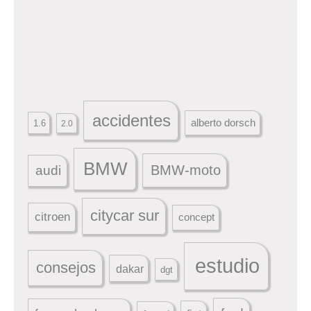
accidentes
alberto dorsch
1.6
2.0
BMW
BMW-moto
audi
citycar sur
citroen
concept
estudio
consejos
dakar
dgt