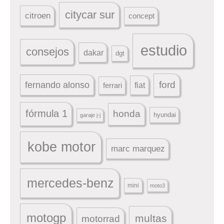
citycar sur
citroen
concept
estudio
consejos
dakar
dgt
ford
fernando alonso
ferrari
fiat
fórmula 1
honda
hyundai
garaje j-j
kobe motor
marc marquez
mercedes-benz
mini
moto3
motogp
multas
motorrad