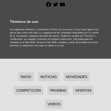
Facebook
Twitter
YouTube
Términos de uso
Los siguientes términos y condiciones
(Política de privacidad,
Aviso legal)
rigen el uso
que le das a este sitio web y a cualquiera de los contenidos disponibles por o a través
de el, incluyendo cualquiera derivado del mismo. Podemos cambiar los Términos y
Condiciones, en cualquier momento sin ninguna notificación, sólo publicando los
cambios en el Sitio Web. Al usar el Sitio Web, aceptas y estás de acuerdo con estos
términos y condiciones en lo que se refiere a su uso.
INICIO
NOTICIAS
NOVEDADES
COMPETICIÓN
PRUEBAS
OFERTAS
VIDEOS