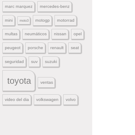
marc marquez
mercedes-benz
mini
motogp
motorrad
moto3
multas
neumáticos
nissan
opel
peugeot
porsche
renault
seat
seguridad
suv
suzuki
toyota
ventas
video del dia
volkswagen
volvo