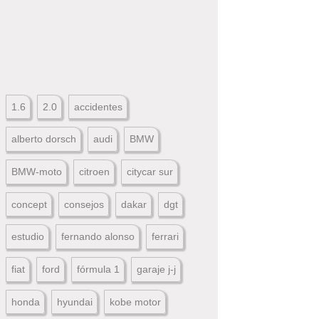
1.6
2.0
accidentes
alberto dorsch
audi
BMW
BMW-moto
citroen
citycar sur
concept
consejos
dakar
dgt
estudio
fernando alonso
ferrari
fiat
ford
fórmula 1
garaje j-j
honda
hyundai
kobe motor