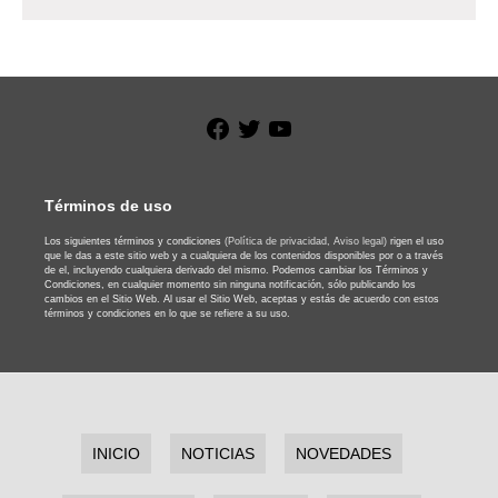
Facebook
Twitter
YouTube
Términos de uso
Los siguientes términos y condiciones
(Política de privacidad,
Aviso legal)
rigen el uso
que le das a este sitio web y a cualquiera de los contenidos disponibles por o a través
de el, incluyendo cualquiera derivado del mismo. Podemos cambiar los Términos y
Condiciones, en cualquier momento sin ninguna notificación, sólo publicando los
cambios en el Sitio Web. Al usar el Sitio Web, aceptas y estás de acuerdo con estos
términos y condiciones en lo que se refiere a su uso.
INICIO
NOTICIAS
NOVEDADES