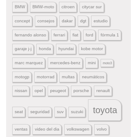
BMW
BMW-moto
citroen
citycar sur
concept
consejos
dakar
dgt
estudio
fernando alonso
ferrari
fiat
ford
fórmula 1
garaje j-j
honda
hyundai
kobe motor
marc marquez
mercedes-benz
mini
moto3
motogp
motorrad
multas
neumáticos
nissan
opel
peugeot
porsche
renault
toyota
seat
seguridad
suv
suzuki
ventas
video del dia
volkswagen
volvo