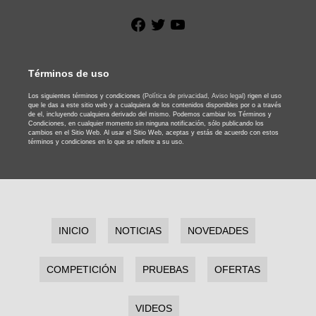
Facebook
Twitter
YouTube
Términos de uso
Los siguientes términos y condiciones
(Política de privacidad,
Aviso legal)
rigen el uso
que le das a este sitio web y a cualquiera de los contenidos disponibles por o a través
de el, incluyendo cualquiera derivado del mismo. Podemos cambiar los Términos y
Condiciones, en cualquier momento sin ninguna notificación, sólo publicando los
cambios en el Sitio Web. Al usar el Sitio Web, aceptas y estás de acuerdo con estos
términos y condiciones en lo que se refiere a su uso.
INICIO
NOTICIAS
NOVEDADES
COMPETICIÓN
PRUEBAS
OFERTAS
VIDEOS