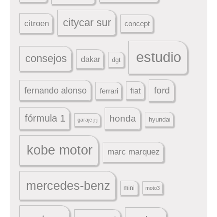
citycar sur
citroen
concept
estudio
consejos
dakar
dgt
ford
fernando alonso
ferrari
fiat
fórmula 1
honda
hyundai
garaje j-j
kobe motor
marc marquez
mercedes-benz
mini
moto3