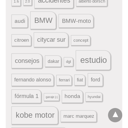
accidentes
alberto dorsch
1.6
2.0
BMW
BMW-moto
audi
citycar sur
citroen
concept
estudio
consejos
dakar
dgt
ford
fernando alonso
ferrari
fiat
fórmula 1
honda
hyundai
garaje j-j
kobe motor
marc marquez