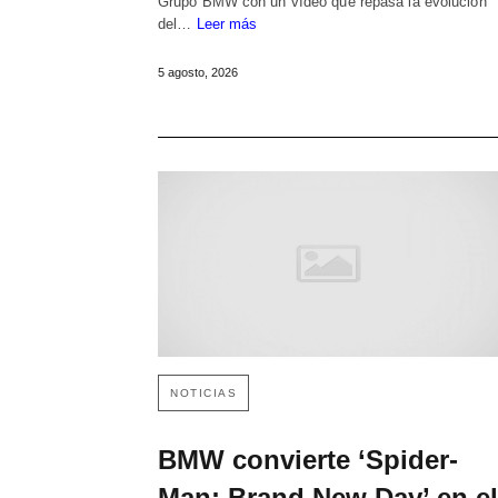
Grupo BMW con un vídeo que repasa la evolución
del…
Leer más
5 agosto, 2026
NOTICIAS
BMW convierte ‘Spider-
Man: Brand New Day’ en el