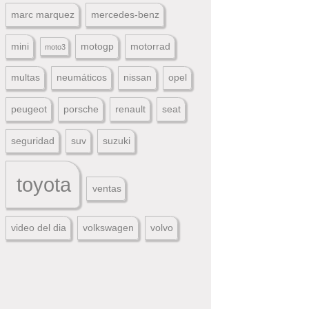
marc marquez
mercedes-benz
mini
motogp
motorrad
moto3
multas
neumáticos
nissan
opel
peugeot
porsche
renault
seat
seguridad
suv
suzuki
toyota
ventas
video del dia
volkswagen
volvo