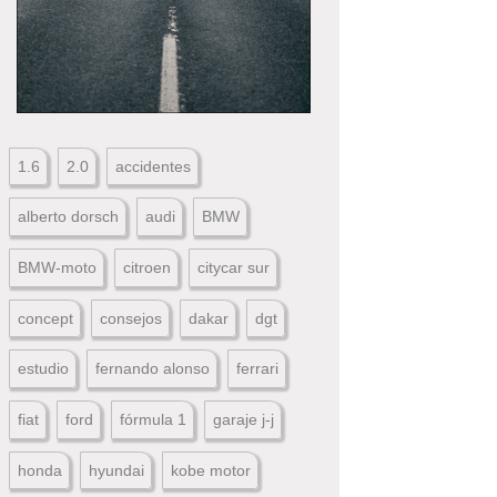
1.6
2.0
accidentes
alberto dorsch
audi
BMW
BMW-moto
citroen
citycar sur
concept
consejos
dakar
dgt
estudio
fernando alonso
ferrari
fiat
ford
fórmula 1
garaje j-j
honda
hyundai
kobe motor