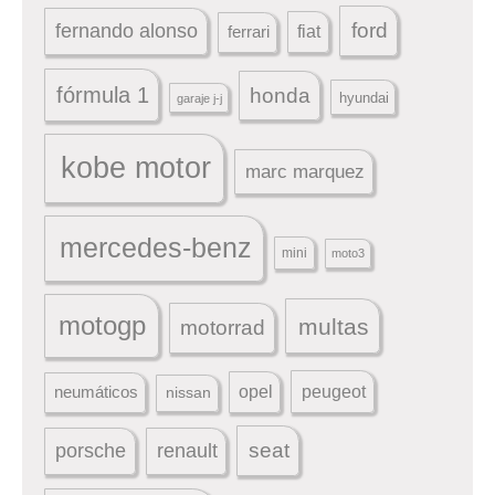
ford
fernando alonso
ferrari
fiat
fórmula 1
honda
hyundai
garaje j-j
kobe motor
marc marquez
mercedes-benz
mini
moto3
motogp
multas
motorrad
peugeot
neumáticos
opel
nissan
seat
porsche
renault