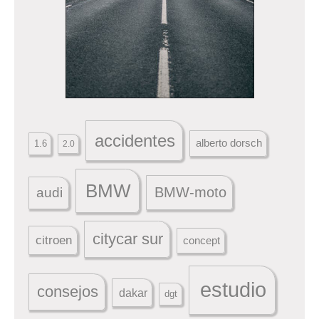
accidentes
alberto dorsch
1.6
2.0
BMW
BMW-moto
audi
citycar sur
citroen
concept
estudio
consejos
dakar
dgt