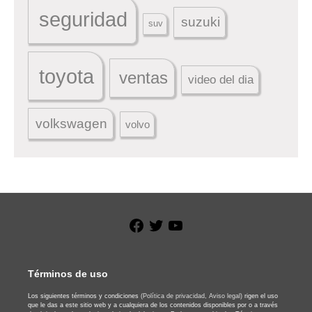
seguridad
suzuki
suv
toyota
ventas
video del dia
volkswagen
volvo
Facebook
Twitter
YouTube
Términos de uso
Los siguientes términos y condiciones
(Política de privacidad,
Aviso legal)
rigen el uso
que le das a este sitio web y a cualquiera de los contenidos disponibles por o a través