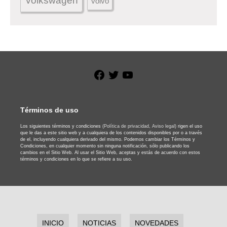
volkswagen
volvo
Facebook
Twitter
YouTube
Términos de uso
Los siguientes términos y condiciones
(Política de privacidad,
Aviso legal)
rigen el uso
que le das a este sitio web y a cualquiera de los contenidos disponibles por o a través
de el, incluyendo cualquiera derivado del mismo. Podemos cambiar los Términos y
Condiciones, en cualquier momento sin ninguna notificación, sólo publicando los
cambios en el Sitio Web. Al usar el Sitio Web, aceptas y estás de acuerdo con estos
términos y condiciones en lo que se refiere a su uso.
INICIO
NOTICIAS
NOVEDADES