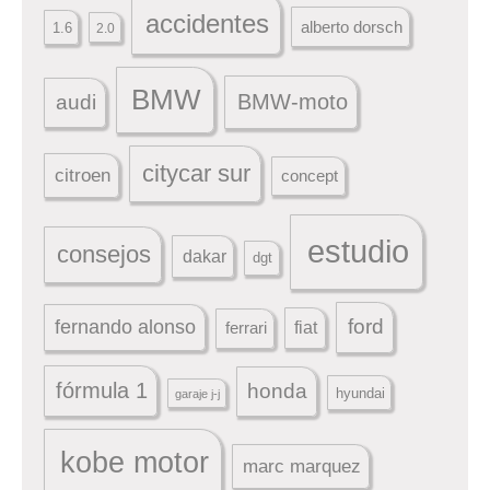
accidentes
alberto dorsch
1.6
2.0
BMW
BMW-moto
audi
citycar sur
citroen
concept
estudio
consejos
dakar
dgt
ford
fernando alonso
ferrari
fiat
fórmula 1
honda
hyundai
garaje j-j
kobe motor
marc marquez