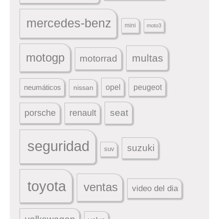
mercedes-benz
mini
moto3
motogp
multas
motorrad
peugeot
neumáticos
opel
nissan
seat
porsche
renault
seguridad
suzuki
suv
toyota
ventas
video del dia