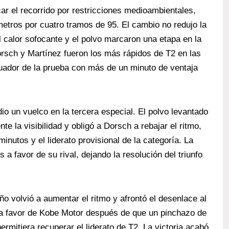
car el recorrido por restricciones medioambientales,
etros por cuatro tramos de 95. El cambio no redujo la
l calor sofocante y el polvo marcaron una etapa en la
ch y Martínez fueron los más rápidos de T2 en las
cuador de la prueba con más de un minuto de ventaja
dio un vuelco en la tercera especial. El polvo levantado
te la visibilidad y obligó a Dorsch a rebajar el ritmo,
inutos y el liderato provisional de la categoría. La
 a favor de su rival, dejando la resolución del triunfo
leño volvió a aumentar el ritmo y afrontó el desenlace al
e a favor de Kobe Motor después de que un pinchazo de
permitiera recuperar el liderato de T2. La victoria acabó