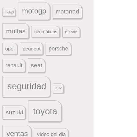
motogp
motorrad
moto3
multas
neumáticos
nissan
porsche
peugeot
opel
seat
renault
seguridad
suv
toyota
suzuki
ventas
video del dia