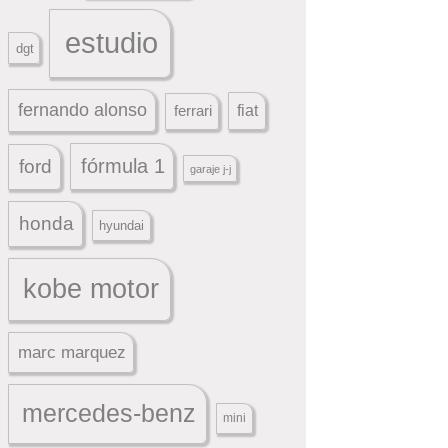
estudio
dgt
fernando alonso
ferrari
fiat
fórmula 1
ford
garaje j-j
honda
hyundai
kobe motor
marc marquez
mercedes-benz
mini