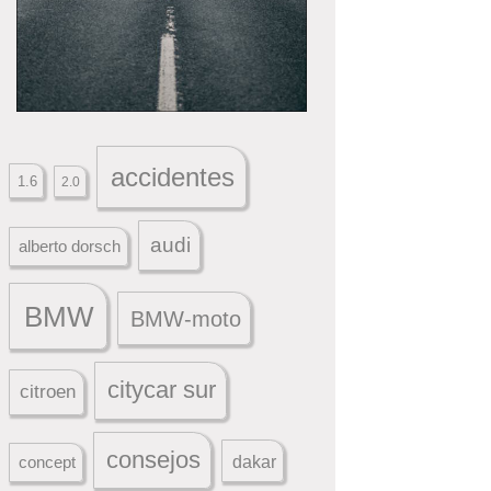
accidentes
1.6
2.0
audi
alberto dorsch
BMW
BMW-moto
citycar sur
citroen
consejos
dakar
concept