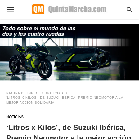
PÁGINA DE INICIO
NOTICIAS
‘LITROS X KILOS’, DE SUZUKI IBÉRICA, PREMIO NEOMOTOR A LA
MEJOR ACCIÓN SOLIDARIA
NOTICIAS
‘Litros x Kilos’, de Suzuki Ibérica,
Premio Neomotor a la mejor acción