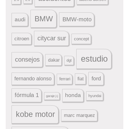
BMW
BMW-moto
audi
citycar sur
citroen
concept
estudio
consejos
dakar
dgt
ford
fernando alonso
ferrari
fiat
fórmula 1
honda
hyundai
garaje j-j
kobe motor
marc marquez