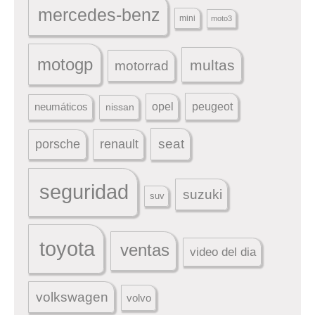
mercedes-benz
mini
moto3
motogp
multas
motorrad
peugeot
neumáticos
opel
nissan
seat
porsche
renault
seguridad
suzuki
suv
toyota
ventas
video del dia
volkswagen
volvo