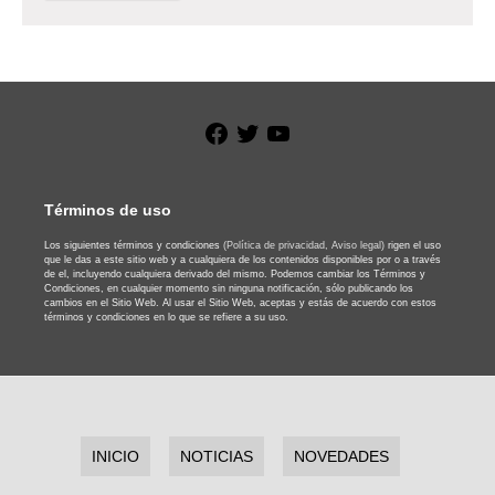
Facebook
Twitter
YouTube
Términos de uso
Los siguientes términos y condiciones
(Política de privacidad,
Aviso legal)
rigen el uso
que le das a este sitio web y a cualquiera de los contenidos disponibles por o a través
de el, incluyendo cualquiera derivado del mismo. Podemos cambiar los Términos y
Condiciones, en cualquier momento sin ninguna notificación, sólo publicando los
cambios en el Sitio Web. Al usar el Sitio Web, aceptas y estás de acuerdo con estos
términos y condiciones en lo que se refiere a su uso.
INICIO
NOTICIAS
NOVEDADES