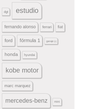
estudio
dgt
fernando alonso
ferrari
fiat
fórmula 1
ford
garaje j-j
honda
hyundai
kobe motor
marc marquez
mercedes-benz
mini