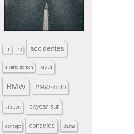
accidentes
1.6
2.0
audi
alberto dorsch
BMW
BMW-moto
citycar sur
citroen
consejos
dakar
concept