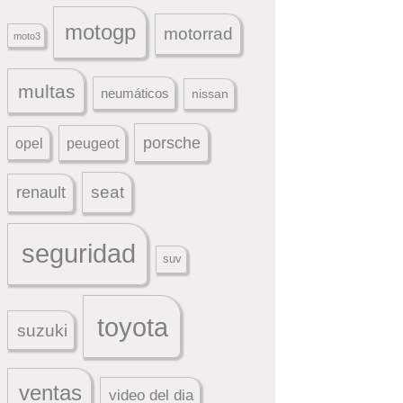
motogp
motorrad
moto3
multas
neumáticos
nissan
porsche
peugeot
opel
seat
renault
seguridad
suv
toyota
suzuki
ventas
video del dia