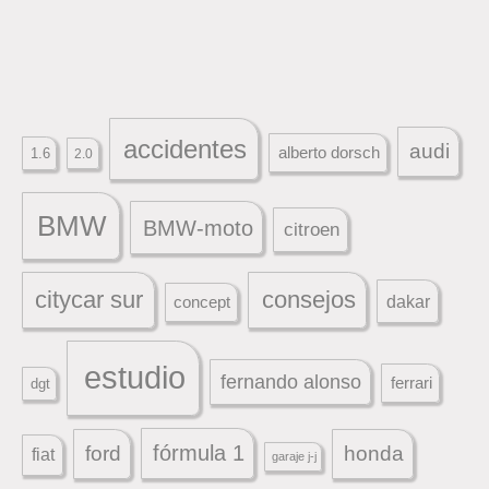
accidentes
audi
alberto dorsch
1.6
2.0
BMW
BMW-moto
citroen
citycar sur
consejos
dakar
concept
estudio
fernando alonso
ferrari
dgt
fórmula 1
ford
honda
fiat
garaje j-j