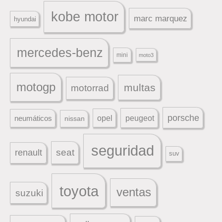
kobe motor
marc marquez
hyundai
mercedes-benz
mini
moto3
motogp
multas
motorrad
porsche
peugeot
neumáticos
opel
nissan
seguridad
seat
renault
suv
toyota
ventas
suzuki