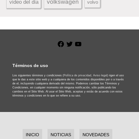
volkswagen
video del dia
volvo
Facebook
Twitter
YouTube
Términos de uso
Los siguientes términos y condiciones
(Política de privacidad,
Aviso legal)
rigen el uso
que le das a este sitio web y a cualquiera de los contenidos disponibles por o a través
de el, incluyendo cualquiera derivado del mismo. Podemos cambiar los Términos y
Condiciones, en cualquier momento sin ninguna notificación, sólo publicando los
cambios en el Sitio Web. Al usar el Sitio Web, aceptas y estás de acuerdo con estos
términos y condiciones en lo que se refiere a su uso.
INICIO
NOTICIAS
NOVEDADES