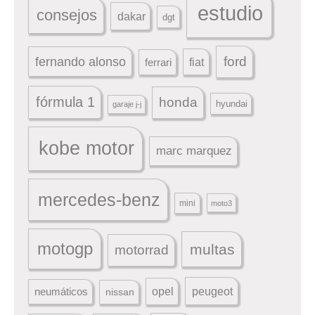
estudio
consejos
dakar
dgt
ford
fernando alonso
ferrari
fiat
fórmula 1
honda
hyundai
garaje j-j
kobe motor
marc marquez
mercedes-benz
mini
moto3
motogp
multas
motorrad
peugeot
neumáticos
opel
nissan