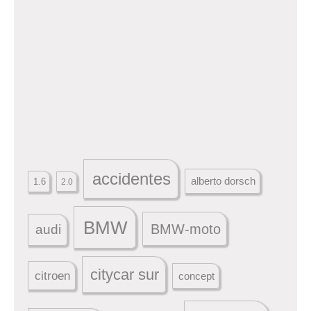
accidentes
alberto dorsch
1.6
2.0
BMW
BMW-moto
audi
citycar sur
citroen
concept