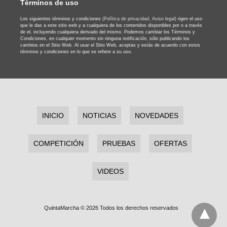
Términos de uso
Los siguientes términos y condiciones
(Política de privacidad,
Aviso legal)
rigen el uso
que le das a este sitio web y a cualquiera de los contenidos disponibles por o a través
de el, incluyendo cualquiera derivado del mismo. Podemos cambiar los Términos y
Condiciones, en cualquier momento sin ninguna notificación, sólo publicando los
cambios en el Sitio Web. Al usar el Sitio Web, aceptas y estás de acuerdo con estos
términos y condiciones en lo que se refiere a su uso.
INICIO
NOTICIAS
NOVEDADES
COMPETICIÓN
PRUEBAS
OFERTAS
VIDEOS
QuintaMarcha © 2026 Todos los derechos reservados