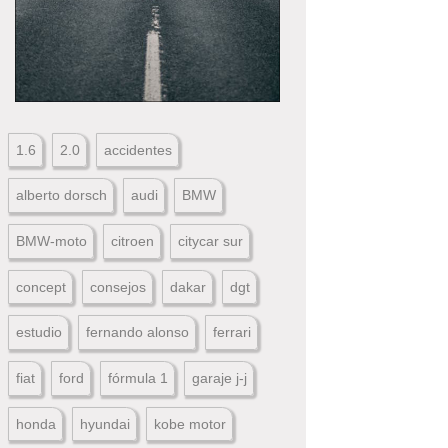
1.6
2.0
accidentes
alberto dorsch
audi
BMW
BMW-moto
citroen
citycar sur
concept
consejos
dakar
dgt
estudio
fernando alonso
ferrari
fiat
ford
fórmula 1
garaje j-j
honda
hyundai
kobe motor