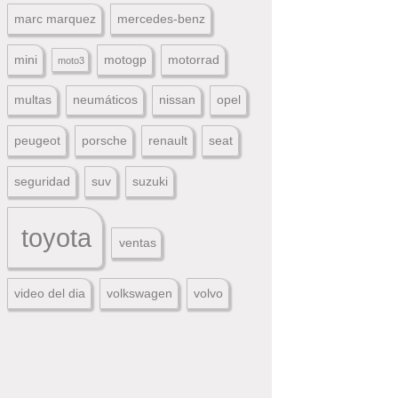
marc marquez
mercedes-benz
mini
motogp
motorrad
moto3
multas
neumáticos
nissan
opel
peugeot
porsche
renault
seat
seguridad
suv
suzuki
toyota
ventas
video del dia
volkswagen
volvo