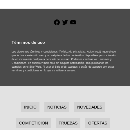
Facebook
Twitter
YouTube
Términos de uso
Los siguientes términos y condiciones
(Política de privacidad,
Aviso legal)
rigen el uso
que le das a este sitio web y a cualquiera de los contenidos disponibles por o a través
de el, incluyendo cualquiera derivado del mismo. Podemos cambiar los Términos y
Condiciones, en cualquier momento sin ninguna notificación, sólo publicando los
cambios en el Sitio Web. Al usar el Sitio Web, aceptas y estás de acuerdo con estos
términos y condiciones en lo que se refiere a su uso.
INICIO
NOTICIAS
NOVEDADES
COMPETICIÓN
PRUEBAS
OFERTAS