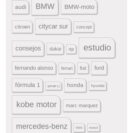
BMW
BMW-moto
audi
citycar sur
citroen
concept
estudio
consejos
dakar
dgt
ford
fernando alonso
ferrari
fiat
fórmula 1
honda
hyundai
garaje j-j
kobe motor
marc marquez
mercedes-benz
mini
moto3