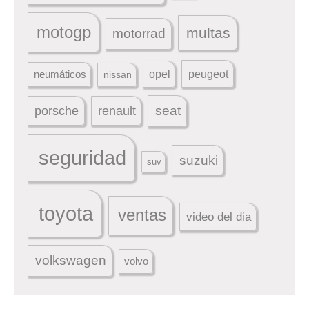
motogp
multas
motorrad
peugeot
neumáticos
opel
nissan
seat
porsche
renault
seguridad
suzuki
suv
toyota
ventas
video del dia
volkswagen
volvo