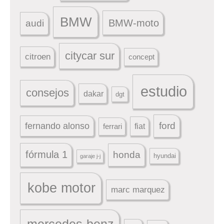
BMW
BMW-moto
audi
citycar sur
citroen
concept
estudio
consejos
dakar
dgt
ford
fernando alonso
ferrari
fiat
fórmula 1
honda
hyundai
garaje j-j
kobe motor
marc marquez