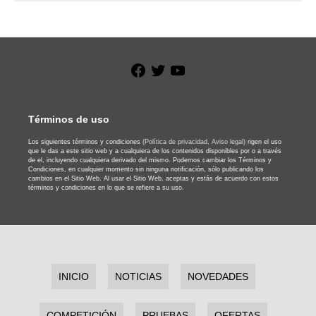
Facebook
Twitter
YouTube
Términos de uso
Los siguientes términos y condiciones
(Política de privacidad,
Aviso legal)
rigen el uso
que le das a este sitio web y a cualquiera de los contenidos disponibles por o a través
de el, incluyendo cualquiera derivado del mismo. Podemos cambiar los Términos y
Condiciones, en cualquier momento sin ninguna notificación, sólo publicando los
cambios en el Sitio Web. Al usar el Sitio Web, aceptas y estás de acuerdo con estos
términos y condiciones en lo que se refiere a su uso.
INICIO
NOTICIAS
NOVEDADES
COMPETICIÓN
PRUEBAS
OFERTAS