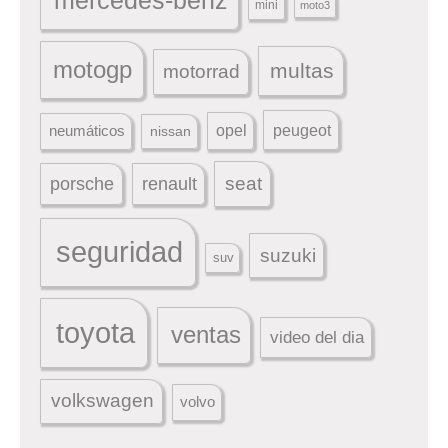
mercedes-benz
mini
moto3
motogp
multas
motorrad
peugeot
neumáticos
opel
nissan
seat
porsche
renault
seguridad
suzuki
suv
toyota
ventas
video del dia
volkswagen
volvo