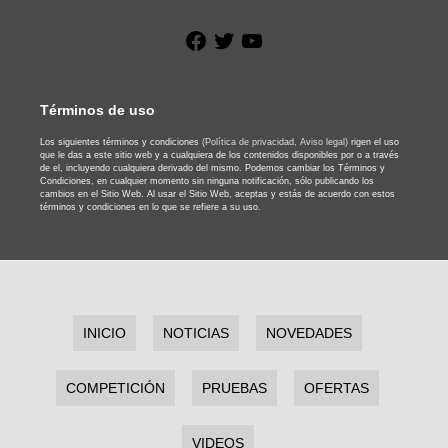
Facebook
Twitter
YouTube
Términos de uso
Los siguientes términos y condiciones
(Política de privacidad,
Aviso legal)
rigen el uso
que le das a este sitio web y a cualquiera de los contenidos disponibles por o a través
de el, incluyendo cualquiera derivado del mismo. Podemos cambiar los Términos y
Condiciones, en cualquier momento sin ninguna notificación, sólo publicando los
cambios en el Sitio Web. Al usar el Sitio Web, aceptas y estás de acuerdo con estos
términos y condiciones en lo que se refiere a su uso.
INICIO
NOTICIAS
NOVEDADES
COMPETICIÓN
PRUEBAS
OFERTAS
VIDEOS