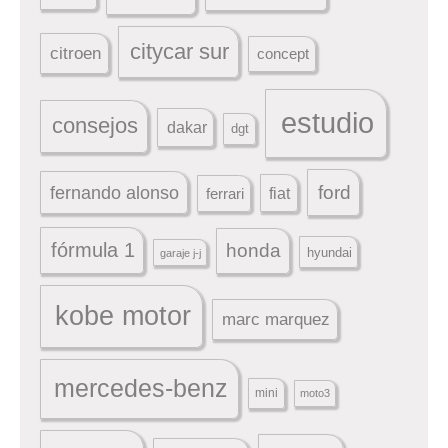
citycar sur
citroen
concept
estudio
consejos
dakar
dgt
ford
fernando alonso
ferrari
fiat
fórmula 1
honda
hyundai
garaje j-j
kobe motor
marc marquez
mercedes-benz
mini
moto3