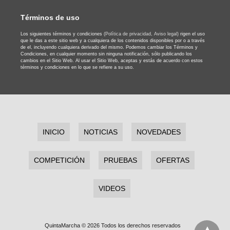
Términos de uso
Los siguientes términos y condiciones
(Política de privacidad,
Aviso legal)
rigen el uso
que le das a este sitio web y a cualquiera de los contenidos disponibles por o a través
de el, incluyendo cualquiera derivado del mismo. Podemos cambiar los Términos y
Condiciones, en cualquier momento sin ninguna notificación, sólo publicando los
cambios en el Sitio Web. Al usar el Sitio Web, aceptas y estás de acuerdo con estos
términos y condiciones en lo que se refiere a su uso.
INICIO
NOTICIAS
NOVEDADES
COMPETICIÓN
PRUEBAS
OFERTAS
VIDEOS
QuintaMarcha © 2026 Todos los derechos reservados