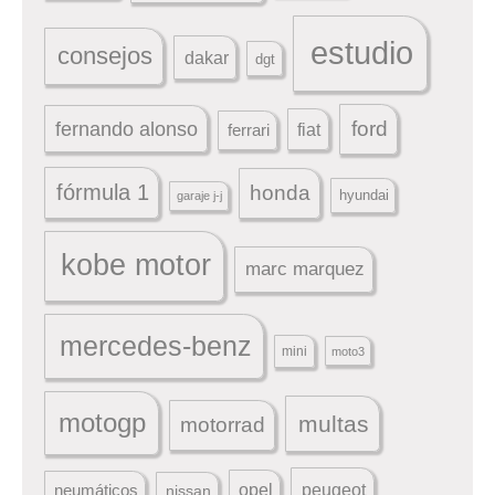
estudio
consejos
dakar
dgt
ford
fernando alonso
ferrari
fiat
fórmula 1
honda
hyundai
garaje j-j
kobe motor
marc marquez
mercedes-benz
mini
moto3
motogp
multas
motorrad
peugeot
neumáticos
opel
nissan