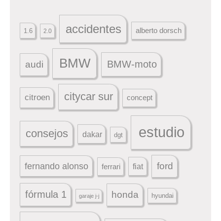
accidentes
alberto dorsch
1.6
2.0
BMW
BMW-moto
audi
citycar sur
citroen
concept
estudio
consejos
dakar
dgt
ford
fernando alonso
ferrari
fiat
fórmula 1
honda
hyundai
garaje j-j