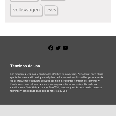
volkswagen
volvo
Facebook
Twitter
YouTube
Términos de uso
Los siguientes términos y condiciones
(Política de privacidad,
Aviso legal)
rigen el uso
que le das a este sitio web y a cualquiera de los contenidos disponibles por o a través
de el, incluyendo cualquiera derivado del mismo. Podemos cambiar los Términos y
Condiciones, en cualquier momento sin ninguna notificación, sólo publicando los
cambios en el Sitio Web. Al usar el Sitio Web, aceptas y estás de acuerdo con estos
términos y condiciones en lo que se refiere a su uso.