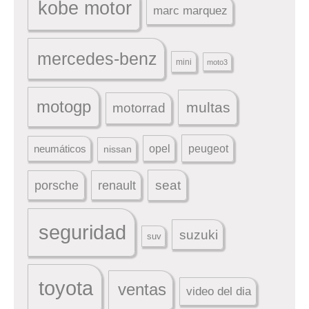
kobe motor
marc marquez
mercedes-benz
mini
moto3
motogp
multas
motorrad
peugeot
neumáticos
opel
nissan
seat
porsche
renault
seguridad
suzuki
suv
toyota
ventas
video del dia