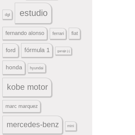
estudio
dgt
fernando alonso
ferrari
fiat
fórmula 1
ford
garaje j-j
honda
hyundai
kobe motor
marc marquez
mercedes-benz
mini