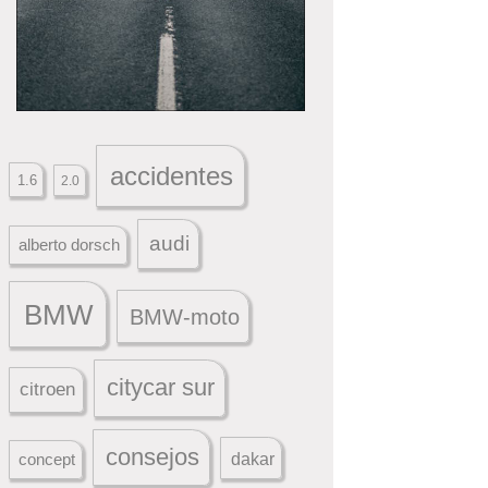
accidentes
1.6
2.0
audi
alberto dorsch
BMW
BMW-moto
citycar sur
citroen
consejos
dakar
concept