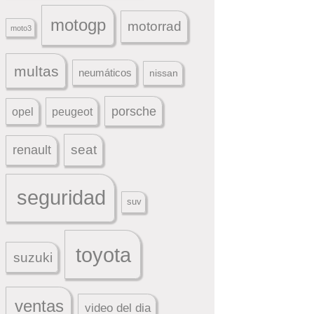
motogp
motorrad
moto3
multas
neumáticos
nissan
porsche
peugeot
opel
seat
renault
seguridad
suv
toyota
suzuki
ventas
video del dia