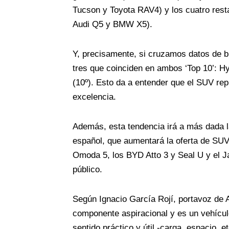
Tucson y Toyota RAV4) y los cuatro res
Audi Q5 y BMW X5).
Y, precisamente, si cruzamos datos de 
tres que coinciden en ambos ‘Top 10’: H
(10º). Esto da a entender que el SUV rep
excelencia.
Además, esta tendencia irá a más dada l
español, que aumentará la oferta de SUV
Omoda 5, los BYD Atto 3 y Seal U y el J
público.
Según Ignacio García Rojí, portavoz de 
componente aspiracional y es un vehíc
sentido práctico y útil -carga, espacio, 