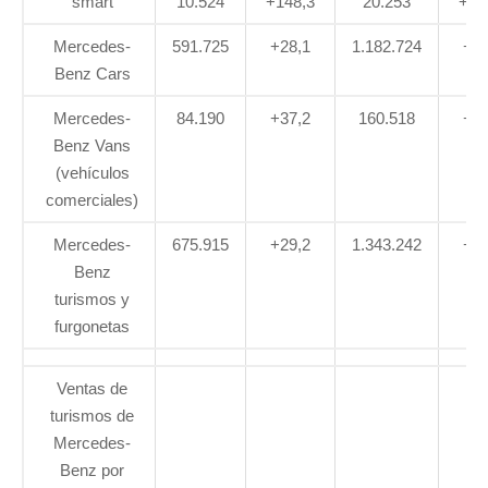
smart
10.524
+148,3
20.253
+10
Mercedes-
591.725
+28,1
1.182.724
+25
Benz Cars
Mercedes-
84.190
+37,2
160.518
+27
Benz Vans
(vehículos
comerciales)
Mercedes-
675.915
+29,2
1.343.242
+25
Benz
turismos y
furgonetas
Ventas de
turismos de
Mercedes-
Benz por