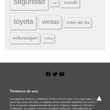
seguridad
suzuki
suv
toyota
ventas
video del dia
volkswagen
volvo
Facebook
Twitter
YouTube
Términos de uso
Los siguientes términos y condiciones
(Política de privacidad,
Aviso legal)
rigen el uso
que le das a este sitio web y a cualquiera de los contenidos disponibles por o a través
de el, incluyendo cualquiera derivado del mismo. Podemos cambiar los Términos y
Condiciones, en cualquier momento sin ninguna notificación, sólo publicando los