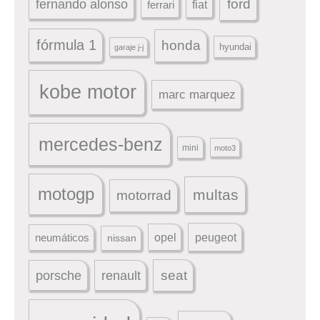
ford
fernando alonso
ferrari
fiat
fórmula 1
honda
hyundai
garaje j-j
kobe motor
marc marquez
mercedes-benz
mini
moto3
motogp
multas
motorrad
peugeot
neumáticos
opel
nissan
seat
porsche
renault