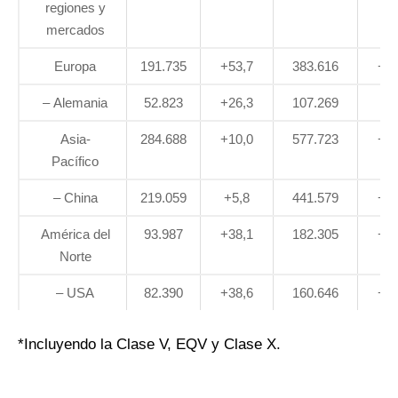
regiones y
mercados
Europa
191.735
+53,7
383.616
+22
– Alemania
52.823
+26,3
107.269
+1
Asia-
284.688
+10,0
577.723
+26
Pacífico
– China
219.059
+5,8
441.579
+27
América del
93.987
+38,1
182.305
+24
Norte
– USA
82.390
+38,6
160.646
+26
*Incluyendo la Clase V, EQV y Clase X.