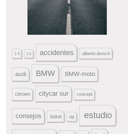
accidentes
alberto dorsch
1.6
2.0
BMW
BMW-moto
audi
citycar sur
citroen
concept
estudio
consejos
dakar
dgt