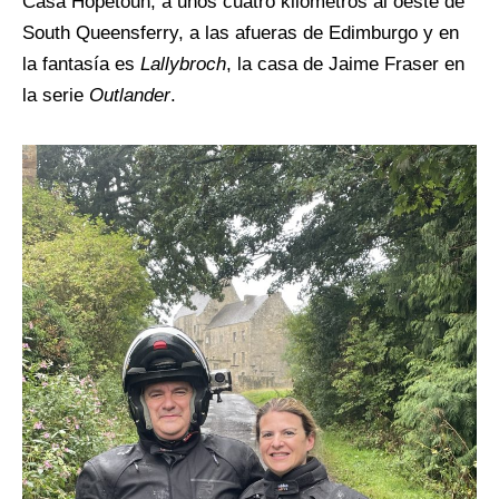
Casa Hopetoun, a unos cuatro kilómetros al oeste de
South Queensferry, a las afueras de Edimburgo y en
la fantasía es
Lallybroch
, la casa de Jaime Fraser en
la serie
Outlander
.