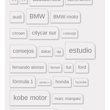
BMW
BMW-moto
audi
citycar sur
citroen
concept
estudio
consejos
dakar
dgt
ford
fernando alonso
ferrari
fiat
fórmula 1
honda
hyundai
garaje j-j
kobe motor
marc marquez