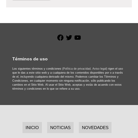
Facebook
Twitter
YouTube
Términos de uso
Los siguientes términos y condiciones
(Política de privacidad,
Aviso legal)
rigen el uso
que le das a este sitio web y a cualquiera de los contenidos disponibles por o a través
de el, incluyendo cualquiera derivado del mismo. Podemos cambiar los Términos y
Condiciones, en cualquier momento sin ninguna notificación, sólo publicando los
cambios en el Sitio Web. Al usar el Sitio Web, aceptas y estás de acuerdo con estos
términos y condiciones en lo que se refiere a su uso.
INICIO
NOTICIAS
NOVEDADES