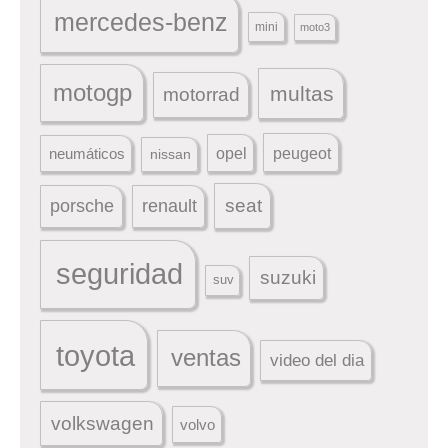
mercedes-benz
mini
moto3
motogp
multas
motorrad
peugeot
neumáticos
opel
nissan
seat
porsche
renault
seguridad
suzuki
suv
toyota
ventas
video del dia
volkswagen
volvo