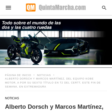
PÁGINA DE INICIO
NOTICIAS
ALBERTO DORSCH Y MARCOS MARTÍNEZ, DEL EQUIPO KOBE
MOTOR, A POR SU SEXTO TÍTULO EN T2 DEL CERTT, ESTE FIN DE
SEMANA, EN EXTREMADURA
NOTICIAS
Alberto Dorsch y Marcos Martínez,