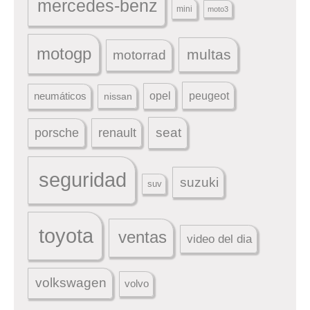
mercedes-benz
mini
moto3
motogp
multas
motorrad
peugeot
neumáticos
opel
nissan
seat
porsche
renault
seguridad
suzuki
suv
toyota
ventas
video del dia
volkswagen
volvo