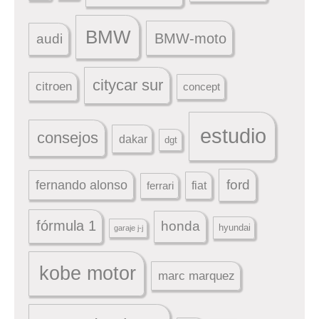
BMW
BMW-moto
audi
citycar sur
citroen
concept
estudio
consejos
dakar
dgt
ford
fernando alonso
ferrari
fiat
fórmula 1
honda
hyundai
garaje j-j
kobe motor
marc marquez