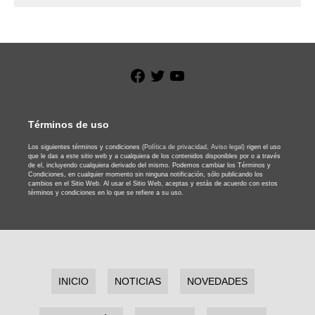
Facebook
Twitter
YouTube
Términos de uso
Los siguientes términos y condiciones
(Política de privacidad,
Aviso legal)
rigen el uso
que le das a este sitio web y a cualquiera de los contenidos disponibles por o a través
de el, incluyendo cualquiera derivado del mismo. Podemos cambiar los Términos y
Condiciones, en cualquier momento sin ninguna notificación, sólo publicando los
cambios en el Sitio Web. Al usar el Sitio Web, aceptas y estás de acuerdo con estos
términos y condiciones en lo que se refiere a su uso.
INICIO
NOTICIAS
NOVEDADES