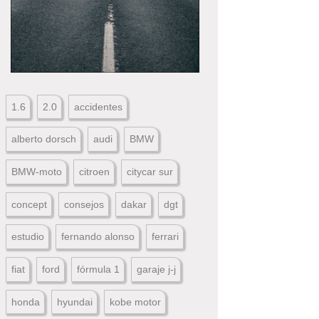
1.6
2.0
accidentes
alberto dorsch
audi
BMW
BMW-moto
citroen
citycar sur
concept
consejos
dakar
dgt
estudio
fernando alonso
ferrari
fiat
ford
fórmula 1
garaje j-j
honda
hyundai
kobe motor