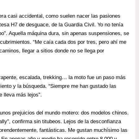
ra casi accidental, como suelen nacer las pasiones
sa H7 de desguace, de la Guardia Civil. Yo no tenía
po”. Aquella máquina dura, sin apenas suspensiones, se
scubrimientos. “Me caía cada dos por tres, pero ahí me
aminos, llegar a sitios donde no se llega por
rapente, escalada, trekking… la moto fue un paso más
iento y la búsqueda. “Siempre me han gustado las
e lleva más lejos”.
unos prejuicios del mundo motero: dos modelos chinos.
lly”, confirma sin titubeos. Lejos de la desconfianza
orprendentemente, fantásticas. Me gustan muchísimo las
 En apenas año y medio ha recorrido entre 8.000 y