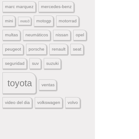
marc marquez
mercedes-benz
mini
motogp
motorrad
moto3
multas
neumáticos
nissan
opel
peugeot
porsche
renault
seat
seguridad
suv
suzuki
toyota
ventas
video del dia
volkswagen
volvo