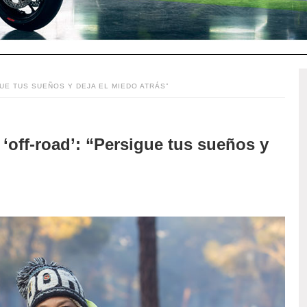
GUE TUS SUEÑOS Y DEJA EL MIEDO ATRÁS”
 ‘off-road’: “Persigue tus sueños y