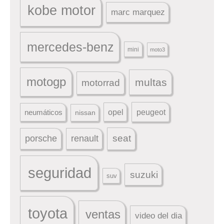
kobe motor
marc marquez
mercedes-benz
mini
moto3
motogp
multas
motorrad
peugeot
neumáticos
opel
nissan
seat
porsche
renault
seguridad
suzuki
suv
toyota
ventas
video del dia