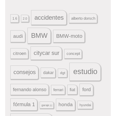
accidentes
alberto dorsch
1.6
2.0
BMW
BMW-moto
audi
citycar sur
citroen
concept
estudio
consejos
dakar
dgt
ford
fernando alonso
ferrari
fiat
fórmula 1
honda
hyundai
garaje j-j