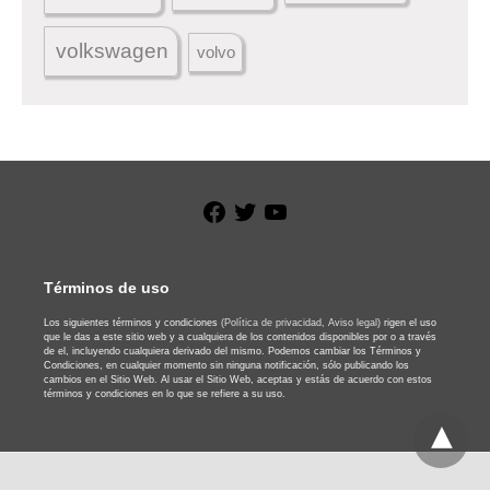
volkswagen
volvo
Facebook
Twitter
YouTube
Términos de uso
Los siguientes términos y condiciones
(Política de privacidad,
Aviso legal)
rigen el uso
que le das a este sitio web y a cualquiera de los contenidos disponibles por o a través
de el, incluyendo cualquiera derivado del mismo. Podemos cambiar los Términos y
Condiciones, en cualquier momento sin ninguna notificación, sólo publicando los
cambios en el Sitio Web. Al usar el Sitio Web, aceptas y estás de acuerdo con estos
términos y condiciones en lo que se refiere a su uso.