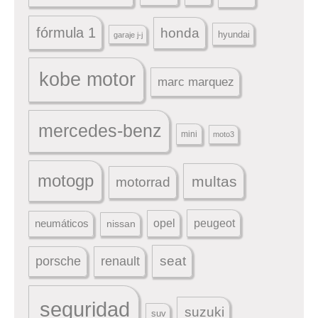
fórmula 1
honda
hyundai
garaje j-j
kobe motor
marc marquez
mercedes-benz
mini
moto3
motogp
multas
motorrad
peugeot
neumáticos
opel
nissan
seat
porsche
renault
seguridad
suzuki
suv