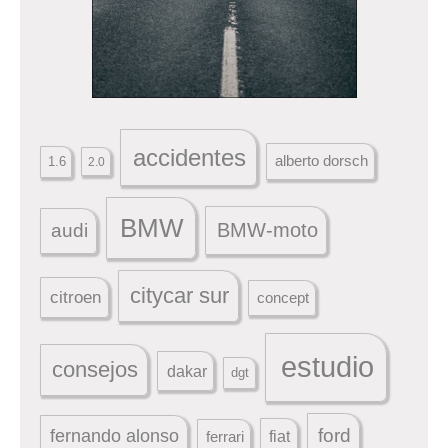
accidentes
alberto dorsch
1.6
2.0
BMW
BMW-moto
audi
citycar sur
citroen
concept
estudio
consejos
dakar
dgt
ford
fernando alonso
ferrari
fiat