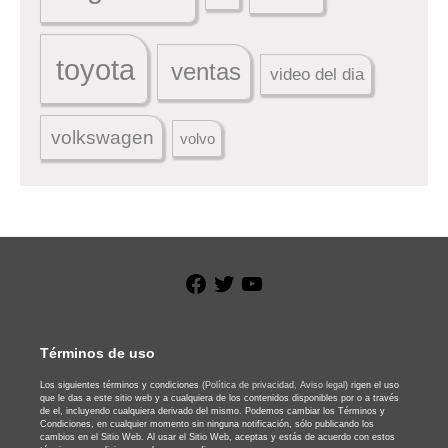
toyota
ventas
video del dia
volkswagen
volvo
Facebook
Twitter
YouTube
Términos de uso
Los siguientes términos y condiciones
(Política de privacidad,
Aviso legal)
rigen el uso
que le das a este sitio web y a cualquiera de los contenidos disponibles por o a través
de el, incluyendo cualquiera derivado del mismo. Podemos cambiar los Términos y
Condiciones, en cualquier momento sin ninguna notificación, sólo publicando los
cambios en el Sitio Web. Al usar el Sitio Web, aceptas y estás de acuerdo con estos