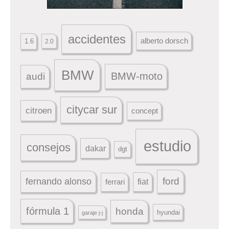
accidentes
alberto dorsch
1.6
2.0
BMW
BMW-moto
audi
citycar sur
citroen
concept
estudio
consejos
dakar
dgt
ford
fernando alonso
ferrari
fiat
fórmula 1
honda
hyundai
garaje j-j