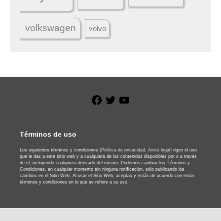
volkswagen
volvo
Facebook
Twitter
YouTube
Términos de uso
Los siguientes términos y condiciones
(Política de privacidad,
Aviso legal)
rigen el uso
que le das a este sitio web y a cualquiera de los contenidos disponibles por o a través
de el, incluyendo cualquiera derivado del mismo. Podemos cambiar los Términos y
Condiciones, en cualquier momento sin ninguna notificación, sólo publicando los
cambios en el Sitio Web. Al usar el Sitio Web, aceptas y estás de acuerdo con estos
términos y condiciones en lo que se refiere a su uso.