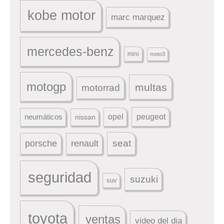
kobe motor
marc marquez
mercedes-benz
mini
moto3
motogp
multas
motorrad
peugeot
neumáticos
opel
nissan
seat
porsche
renault
seguridad
suzuki
suv
toyota
ventas
video del dia