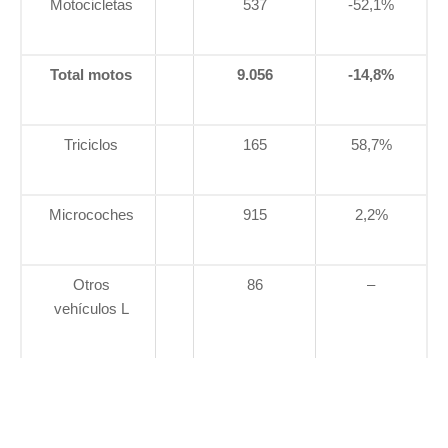
Motocicletas
537
-52,1%
Total motos
9.056
-14,8%
Triciclos
165
58,7%
Microcoches
915
2,2%
Otros
86
–
vehículos L