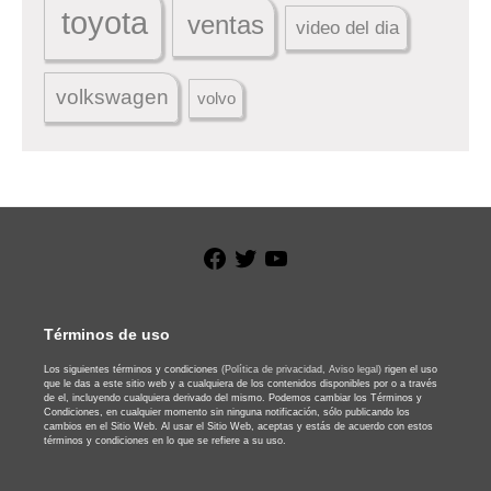
toyota
ventas
video del dia
volkswagen
volvo
Facebook
Twitter
YouTube
Términos de uso
Los siguientes términos y condiciones
(Política de privacidad,
Aviso legal)
rigen el uso
que le das a este sitio web y a cualquiera de los contenidos disponibles por o a través
de el, incluyendo cualquiera derivado del mismo. Podemos cambiar los Términos y
Condiciones, en cualquier momento sin ninguna notificación, sólo publicando los
cambios en el Sitio Web. Al usar el Sitio Web, aceptas y estás de acuerdo con estos
términos y condiciones en lo que se refiere a su uso.