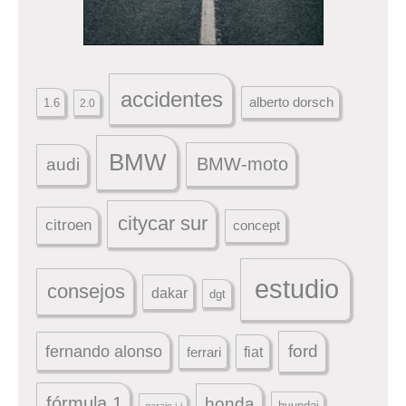
accidentes
alberto dorsch
1.6
2.0
BMW
BMW-moto
audi
citycar sur
citroen
concept
estudio
consejos
dakar
dgt
ford
fernando alonso
ferrari
fiat
fórmula 1
honda
hyundai
garaje j-j