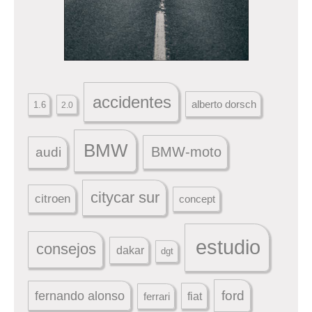
accidentes
alberto dorsch
1.6
2.0
BMW
BMW-moto
audi
citycar sur
citroen
concept
estudio
consejos
dakar
dgt
ford
fernando alonso
ferrari
fiat