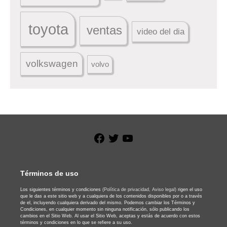
toyota
ventas
video del dia
volkswagen
volvo
Facebook
Twitter
YouTube
Términos de uso
Los siguientes términos y condiciones
(Política de privacidad,
Aviso legal)
rigen el uso
que le das a este sitio web y a cualquiera de los contenidos disponibles por o a través
de el, incluyendo cualquiera derivado del mismo. Podemos cambiar los Términos y
Condiciones, en cualquier momento sin ninguna notificación, sólo publicando los
cambios en el Sitio Web. Al usar el Sitio Web, aceptas y estás de acuerdo con estos
términos y condiciones en lo que se refiere a su uso.