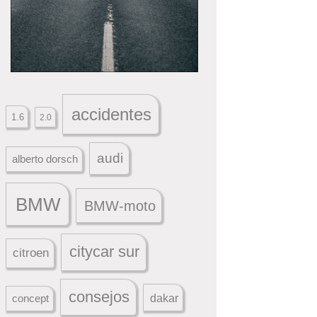
accidentes
1.6
2.0
audi
alberto dorsch
BMW
BMW-moto
citycar sur
citroen
consejos
dakar
concept