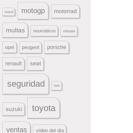
motogp
motorrad
moto3
multas
neumáticos
nissan
porsche
peugeot
opel
seat
renault
seguridad
suv
toyota
suzuki
ventas
video del dia