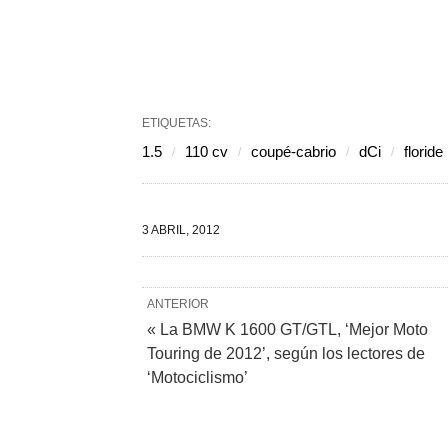
ETIQUETAS:
1.5
110 cv
coupé-cabrio
dCi
floride
3 ABRIL, 2012
ANTERIOR
« La BMW K 1600 GT/GTL, ‘Mejor Moto
Touring de 2012’, según los lectores de
‘Motociclismo’