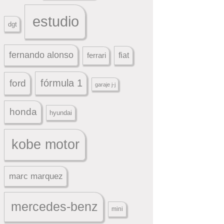
estudio
dgt
fernando alonso
ferrari
fiat
fórmula 1
ford
garaje j-j
honda
hyundai
kobe motor
marc marquez
mercedes-benz
mini