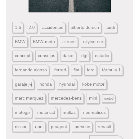
1.6
2.0
accidentes
alberto dorsch
audi
BMW
BMW-moto
citroen
citycar sur
concept
consejos
dakar
dgt
estudio
fernando alonso
ferrari
fiat
ford
fórmula 1
garaje j-j
honda
hyundai
kobe motor
marc marquez
mercedes-benz
mini
moto3
motogp
motorrad
multas
neumáticos
nissan
opel
peugeot
porsche
renault