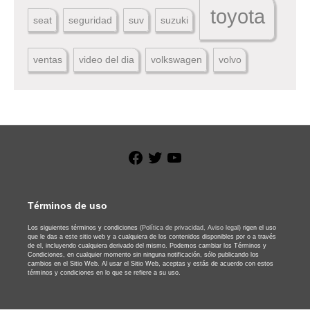
toyota
seat
seguridad
suv
suzuki
ventas
video del dia
volkswagen
volvo
Facebook
Twitter
YouTube
Términos de uso
Los siguientes términos y condiciones
(Política de privacidad,
Aviso legal)
rigen el uso
que le das a este sitio web y a cualquiera de los contenidos disponibles por o a través
de el, incluyendo cualquiera derivado del mismo. Podemos cambiar los Términos y
Condiciones, en cualquier momento sin ninguna notificación, sólo publicando los
cambios en el Sitio Web. Al usar el Sitio Web, aceptas y estás de acuerdo con estos
términos y condiciones en lo que se refiere a su uso.